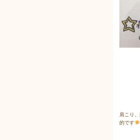
肩こり、
的です