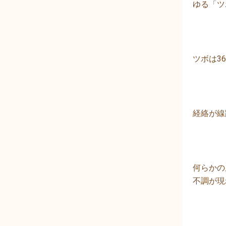
ゆる「ツ
ツボは3
経絡が線
何らかの
不調が現