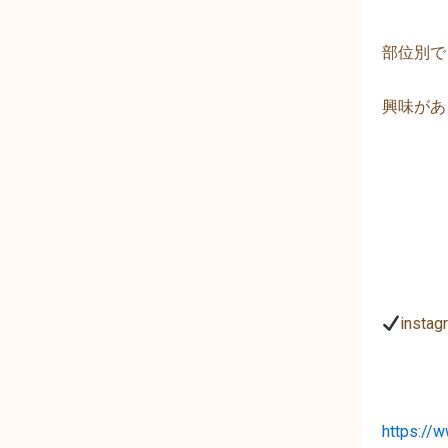
部位別で
興味があ
inst
https://