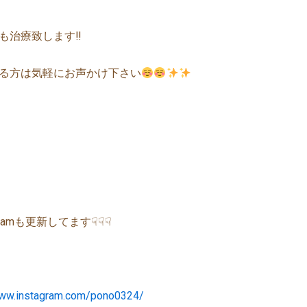
も治療致します‼︎
る方は気軽にお声かけ下さい
agramも更新してます☟☟☟
www.instagram.com/pono0324/