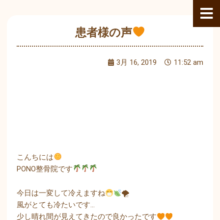
内
容
を
患者様の声
ス
キ
3月 16, 2019
11:52 am
ッ
プ
こんちには
PONO整骨院です
今日は一変して冷えますね
🌪
風がとても冷たいです…
少し晴れ間が見えてきたので良かったです