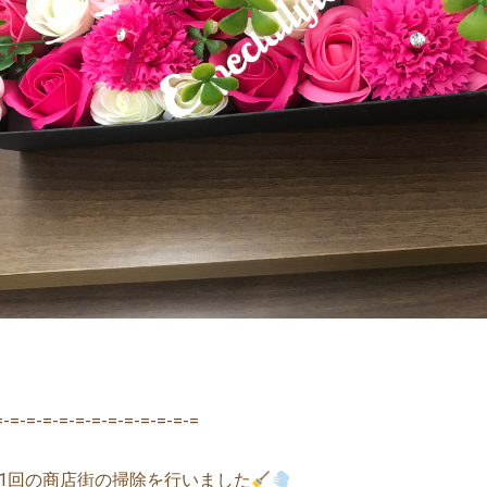
=-=-=-=-=-=-=-=-=-=-=-=-=
1回の商店街の掃除を行いました