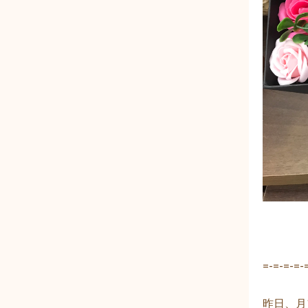
=-=-=-=-
昨日、月