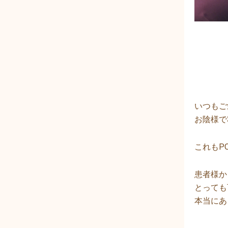
いつもご
お陰様で
これもP
患者様か
とっても
本当にあ