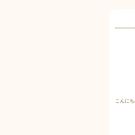
内
容
を
ス
キ
ッ
プ
こんにち