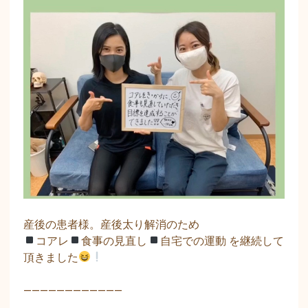
産後の患者様。産後太り解消のため
コアレ
食事の見直し
自宅での運動
を継続して
頂きました
————————————