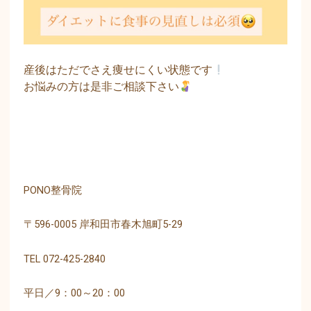
産後はただでさえ痩せにくい状態です
お悩みの方は是非ご相談下さい
PONO
整骨院
〒
596-0005
岸和田市春木旭町
5-29
TEL 072-425-2840
平日／
9
：
00
～
20
：
00