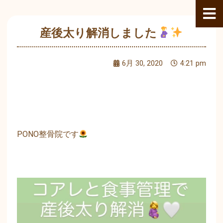
内
容
を
産後太り解消しました
ス
キ
6月 30, 2020
4:21 pm
ッ
プ
PONO整骨院です