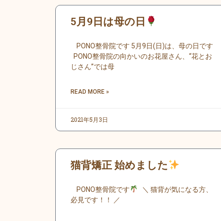
内
容
5月9日は母の日
を
ス
PONO整骨院です 5月9日(日)は、母の日です
キ
PONO整骨院の向かいのお花屋さん、“花とお
じさん”では母
ッ
プ
READ MORE »
2021年5月3日
猫背矯正 始めました
PONO整骨院です
＼ 猫背が気になる方、
必見です！！ ／