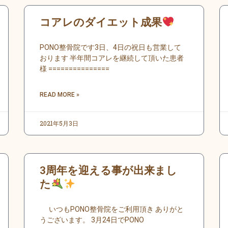
ペ
ペ
ペ
ペ
ペ
ペ
ペ
ペ
ペ
ペ
コアレのダイエット成果
ー
ー
ー
ー
ー
ー
ー
ー
ー
ー
ジ
ジ
ジ
ジ
ジ
ジ
ジ
ジ
ジ
ジ
PONO整骨院です3日、4日の祝日も営業して
おります 半年間コアレを継続して頂いた患者
様 ===============
READ MORE »
2021年5月3日
3周年を迎える事が出来まし
た
いつもPONO整骨院をご利用頂き ありがと
うございます。 3月24日でPONO