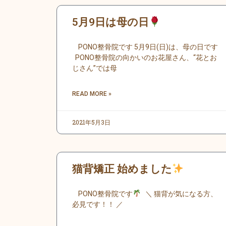
内
容
5月9日は母の日
を
ス
PONO整骨院です 5月9日(日)は、母の日です
キ
PONO整骨院の向かいのお花屋さん、“花とお
じさん”では母
ッ
プ
READ MORE »
2021年5月3日
猫背矯正 始めました
PONO整骨院です
＼ 猫背が気になる方、
必見です！！ ／