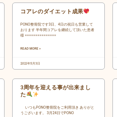
ペ
ペ
ペ
ペ
ペ
ペ
ペ
ペ
ペ
ペ
コアレのダイエット成果
ー
ー
ー
ー
ー
ー
ー
ー
ー
ー
ジ
ジ
ジ
ジ
ジ
ジ
ジ
ジ
ジ
ジ
PONO整骨院です3日、4日の祝日も営業して
おります 半年間コアレを継続して頂いた患者
様 ===============
READ MORE »
2021年5月3日
3周年を迎える事が出来まし
た
いつもPONO整骨院をご利用頂き ありがと
うございます。 3月24日でPONO