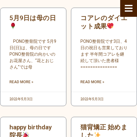
内
容
ペ
ペ
ペ
ペ
ペ
ペ
ペ
ペ
ペ
ペ
ペ
ペ
ペ
ペ
ペ
ペ
5月9日は母の日
コアレのダイエ
を
ー
ー
ー
ー
ー
ー
ー
ー
ー
ー
ー
ー
ー
ー
ー
ー
ス
ジ
ジ
ジ
ジ
ジ
ジ
ジ
ジ
ジ
ジ
ジ
ット成果
ジ
ジ
ジ
ジ
ジ
キ
ッ
PONO整骨院です 5月9
PONO整骨院です3日、4
プ
日(日)は、母の日です
日の祝日も営業しており
PONO整骨院の向かいの
ます 半年間コアレを継
お花屋さん、“花とおじ
続して頂いた患者様
さん”では母
===============
READ MORE »
READ MORE »
2021年5月3日
2021年5月3日
happy birthday
猫背矯正 始めま
院長
した