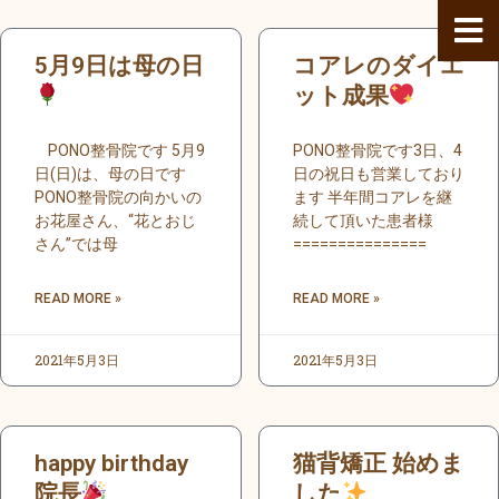
内
容
ペ
ペ
ペ
ペ
ペ
ペ
ペ
ペ
ペ
ペ
ペ
ペ
ペ
ペ
ペ
ペ
5月9日は母の日
コアレのダイエ
を
ー
ー
ー
ー
ー
ー
ー
ー
ー
ー
ー
ー
ー
ー
ー
ー
ス
ジ
ジ
ジ
ジ
ジ
ジ
ジ
ジ
ジ
ジ
ジ
ット成果
ジ
ジ
ジ
ジ
ジ
キ
ッ
PONO整骨院です 5月9
PONO整骨院です3日、4
プ
日(日)は、母の日です
日の祝日も営業しており
PONO整骨院の向かいの
ます 半年間コアレを継
お花屋さん、“花とおじ
続して頂いた患者様
さん”では母
===============
READ MORE »
READ MORE »
2021年5月3日
2021年5月3日
happy birthday
猫背矯正 始めま
院長
した