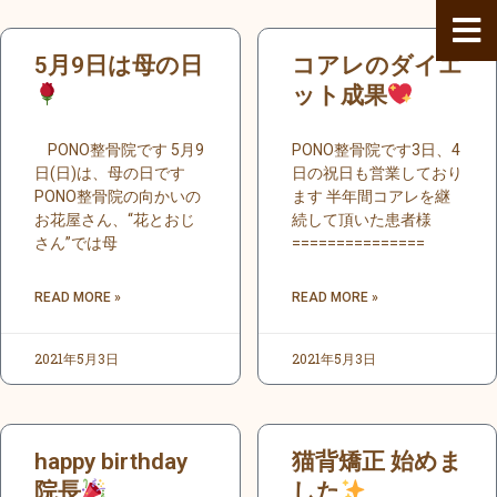
内
容
ペ
ペ
ペ
ペ
ペ
ペ
ペ
ペ
ペ
ペ
ペ
ペ
ペ
ペ
ペ
ペ
5月9日は母の日
コアレのダイエ
を
ー
ー
ー
ー
ー
ー
ー
ー
ー
ー
ー
ー
ー
ー
ー
ー
ス
ジ
ジ
ジ
ジ
ジ
ジ
ジ
ジ
ジ
ジ
ジ
ット成果
ジ
ジ
ジ
ジ
ジ
キ
ッ
PONO整骨院です 5月9
PONO整骨院です3日、4
プ
日(日)は、母の日です
日の祝日も営業しており
PONO整骨院の向かいの
ます 半年間コアレを継
お花屋さん、“花とおじ
続して頂いた患者様
さん”では母
===============
READ MORE »
READ MORE »
2021年5月3日
2021年5月3日
happy birthday
猫背矯正 始めま
院長
した