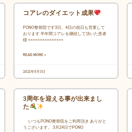
ペ
ペ
ペ
ペ
ペ
ペ
ペ
ペ
ペ
ペ
コアレのダイエット成果
ー
ー
ー
ー
ー
ー
ー
ー
ー
ー
ジ
ジ
ジ
ジ
ジ
ジ
ジ
ジ
ジ
ジ
PONO整骨院です3日、4日の祝日も営業して
おります 半年間コアレを継続して頂いた患者
様 ===============
READ MORE »
2021年5月3日
3周年を迎える事が出来まし
た
いつもPONO整骨院をご利用頂き ありがと
うございます。 3月24日でPONO