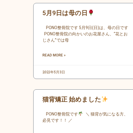
内
容
5月9日は母の日
を
ス
PONO整骨院です 5月9日(日)は、母の日です
キ
PONO整骨院の向かいのお花屋さん、“花とお
じさん”では母
ッ
プ
READ MORE »
2021年5月3日
猫背矯正 始めました
PONO整骨院です
＼ 猫背が気になる方、
必見です！！ ／