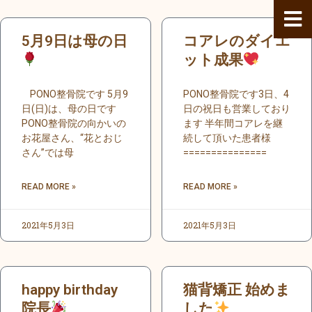
内
容
ペ
ペ
ペ
ペ
ペ
ペ
ペ
ペ
ペ
ペ
ペ
ペ
ペ
ペ
ペ
ペ
5月9日は母の日
コアレのダイエ
を
ー
ー
ー
ー
ー
ー
ー
ー
ー
ー
ー
ー
ー
ー
ー
ー
ス
ジ
ジ
ジ
ジ
ジ
ジ
ジ
ジ
ジ
ジ
ジ
ット成果
ジ
ジ
ジ
ジ
ジ
キ
ッ
PONO整骨院です 5月9
PONO整骨院です3日、4
プ
日(日)は、母の日です
日の祝日も営業しており
PONO整骨院の向かいの
ます 半年間コアレを継
お花屋さん、“花とおじ
続して頂いた患者様
さん”では母
===============
READ MORE »
READ MORE »
2021年5月3日
2021年5月3日
happy birthday
猫背矯正 始めま
院長
した