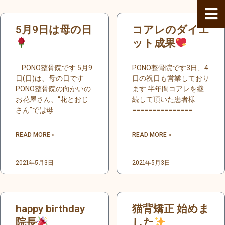
内
容
ペ
ペ
ペ
ペ
ペ
ペ
ペ
ペ
ペ
ペ
ペ
ペ
ペ
ペ
ペ
ペ
5月9日は母の日
コアレのダイエ
を
ー
ー
ー
ー
ー
ー
ー
ー
ー
ー
ー
ー
ー
ー
ー
ー
ス
ジ
ジ
ジ
ジ
ジ
ジ
ジ
ジ
ジ
ジ
ジ
ット成果
ジ
ジ
ジ
ジ
ジ
キ
ッ
PONO整骨院です 5月9
PONO整骨院です3日、4
プ
日(日)は、母の日です
日の祝日も営業しており
PONO整骨院の向かいの
ます 半年間コアレを継
お花屋さん、“花とおじ
続して頂いた患者様
さん”では母
===============
READ MORE »
READ MORE »
2021年5月3日
2021年5月3日
happy birthday
猫背矯正 始めま
院長
した