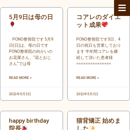
内
容
ペ
ペ
ペ
ペ
ペ
ペ
ペ
ペ
ペ
ペ
ペ
ペ
ペ
ペ
ペ
ペ
5月9日は母の日
コアレのダイエ
を
ー
ー
ー
ー
ー
ー
ー
ー
ー
ー
ー
ー
ー
ー
ー
ー
ス
ジ
ジ
ジ
ジ
ジ
ジ
ジ
ジ
ジ
ジ
ジ
ット成果
ジ
ジ
ジ
ジ
ジ
キ
ッ
PONO整骨院です 5月9
PONO整骨院です3日、4
プ
日(日)は、母の日です
日の祝日も営業しており
PONO整骨院の向かいの
ます 半年間コアレを継
お花屋さん、“花とおじ
続して頂いた患者様
さん”では母
===============
READ MORE »
READ MORE »
2021年5月3日
2021年5月3日
happy birthday
猫背矯正 始めま
院長
した