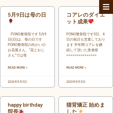
内
容
ペ
ペ
ペ
ペ
ペ
ペ
ペ
ペ
ペ
ペ
ペ
ペ
ペ
ペ
ペ
ペ
5月9日は母の日
コアレのダイエ
を
ー
ー
ー
ー
ー
ー
ー
ー
ー
ー
ー
ー
ー
ー
ー
ー
ス
ジ
ジ
ジ
ジ
ジ
ジ
ジ
ジ
ジ
ジ
ジ
ット成果
ジ
ジ
ジ
ジ
ジ
キ
ッ
PONO整骨院です 5月9
PONO整骨院です3日、4
プ
日(日)は、母の日です
日の祝日も営業しており
PONO整骨院の向かいの
ます 半年間コアレを継
お花屋さん、“花とおじ
続して頂いた患者様
さん”では母
===============
READ MORE »
READ MORE »
2021年5月3日
2021年5月3日
happy birthday
猫背矯正 始めま
院長
した