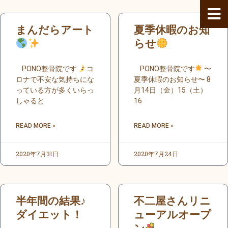
内
容
ペ
ペ
ペ
ペ
ペ
ペ
ペ
ペ
ペ
ペ
ペ
ペ
ペ
ペ
ペ
ペ
まんだらアート
夏季休暇のお知
を
ー
ー
ー
ー
ー
ー
ー
ー
ー
ー
ー
ー
ー
ー
ー
ー
ス
ジ
ジ
ジ
ジ
ジ
ジ
ジ
ジ
ジ
ジ
ジ
らせ
ジ
ジ
ジ
ジ
ジ
キ
ッ
PONO整骨院です
コ
PONO整骨院です
〜
プ
ロナで不安な気持ちにな
夏季休暇のお知らせ〜 8
っている方が多くいらっ
月14日（金）15（土）
しゃると
16
READ MORE »
READ MORE »
2020年7月31日
2020年7月24日
半年間の結果♪
不二屋さんリニ
ダイエット！
ューアルオープ