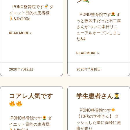
ン
PONO整骨院です
ダ
イエット目的の患者様
PONO整骨院です
ず
&#x200d
っと改装中だった不二屋
さんが ついに本日リニ
ューアルオープンしまし
READ MORE »
た&#
READ MORE »
2020年7月21日
2020年7月18日
コアレ人気です
学生患者さん
PONO整骨院です
【10代の学生さん】 ダ
PONO整骨院です
ダ
ッシュした際に両膝に激
イエット目的の患者様
痛が走り