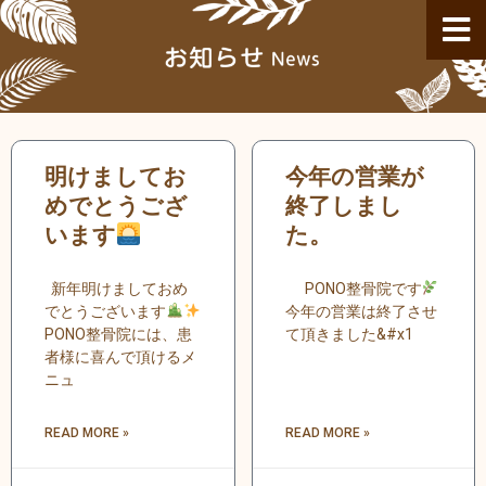
内
容
を
ス
キ
ッ
ペ
ペ
ペ
ペ
ペ
ペ
ペ
ペ
ペ
ペ
ペ
ペ
ペ
ペ
ペ
ペ
プ
明けましてお
今年の営業が
ー
ー
ー
ー
ー
ー
ー
ー
ー
ー
ー
ー
ー
ー
ー
ー
ジ
ジ
めでとうござ
ジ
ジ
ジ
ジ
ジ
ジ
ジ
ジ
ジ
終了しまし
ジ
ジ
ジ
ジ
ジ
います
た。
新年明けましておめ
PONO整骨院です
でとうございます
今年の営業は終了させ
PONO整骨院には、患
て頂きました&#x1
者様に喜んで頂けるメ
ニュ
READ MORE »
READ MORE »